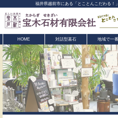
福井県越前市にある「とことんこだわる！
対話型墓石
地域で一
HOME