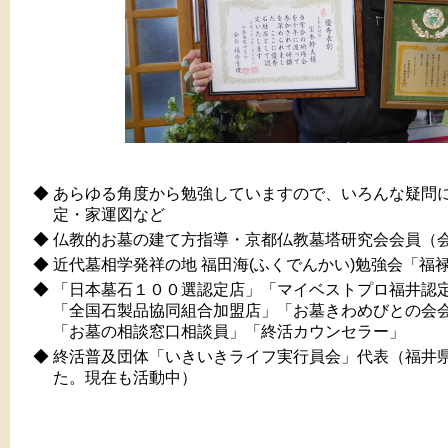
◆
あらゆる角度から勉強していますので、いろんな疑問
定・家運図など
◆
仏教的お墓の建て方指導・京都仏教墓塔研究会会員（会
◆
近代墓相学発祥の地 福田海(ふくでんかい)勉強会「福
◆
「日本墓石１００選認定店」「マイベストプロ福井認
「全国石製品協同組合加盟店」「お墓きわめびとの会
「お墓の相談窓口相談員」「終活カウンセラー」
◆
終活普及団体「いきいきライフ実行員会」代表（福井
た。現在も活動中）