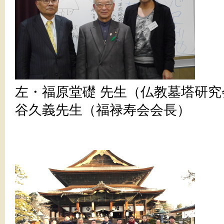
左・福原堂礎 先生（仏教墓塔研
谷久義先生（福禄寿会会長）