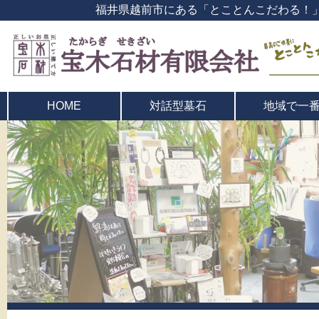
福井県越前市にある「とことんこだわる！
対話型墓石
地域で一
HOME