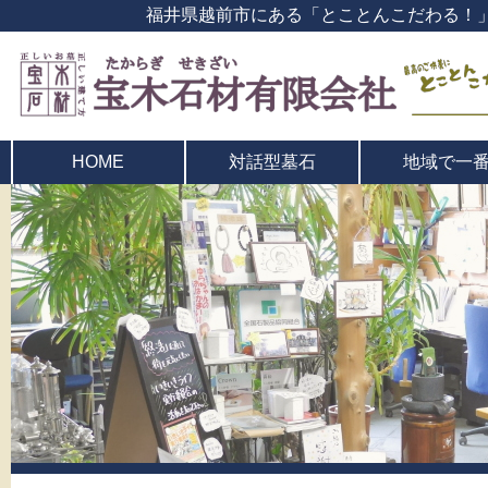
福井県越前市にある「とことんこだわる！
対話型墓石
地域で一
HOME