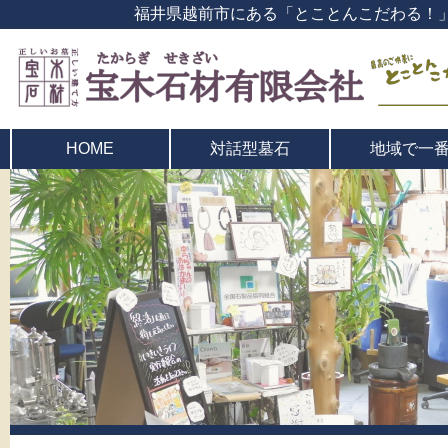
福井県越前市にある「とことんこだわる！
対話型墓石
地域で一
HOME