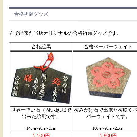
合格祈願グッズ
石で出来た当店オリジナルの合格祈願グッズです。
合格絵馬
合格ペーパーウェイト
世界一堅い石（固い意思)で
桜みがげ石で出来た桜咲く
出来た絵馬です。
パーウェイトです。
14cm×9cm×1cm
10cm×9cm×21cm
5,500円
5,900円