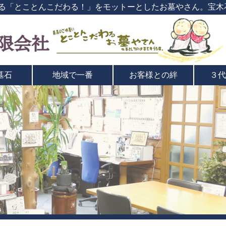
る「とことんこだわる！」をモットーとしたお墓やさん。宝木
墓石
地域で一番
お客様との絆
３代