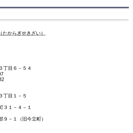
（たからぎせきざい）
３丁目６－５４
07
32
３丁目１－５
町３１－４－１
部９－１（旧今立町）