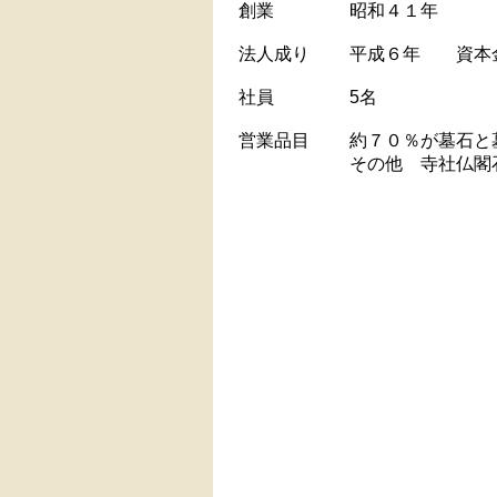
創業
昭和４１年
法人成り
平成６年 資本
社員
5名
営業品目
約７０％が墓石と
その他 寺社仏閣