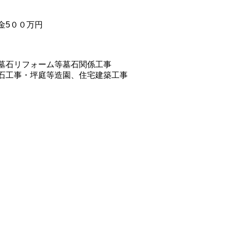
金5００万円
墓石リフォーム等墓石関係工事
石工事・坪庭等造園、住宅建築工事